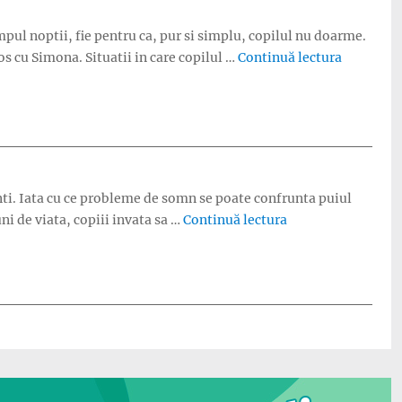
mpul noptii, fie pentru ca, pur si simplu, copilul nu doarme.
„Probleme
s cu Simona. Situatii in care copilul …
Continuă lectura
inti. Iata cu ce probleme de somn se poate confrunta puiul
„Ce probleme de s
ni de viata, copiii invata sa …
Continuă lectura