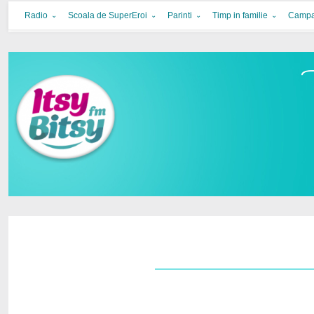
Itsy Bitsy
bucurie in familie
Radio
Scoala de SuperEroi
Parinti
Timp in familie
Campa