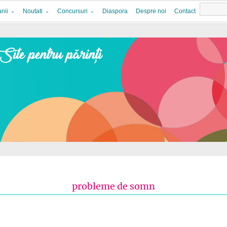
nii
Noutati
Concursuri
Diaspora
Despre noi
Contact
probleme de somn