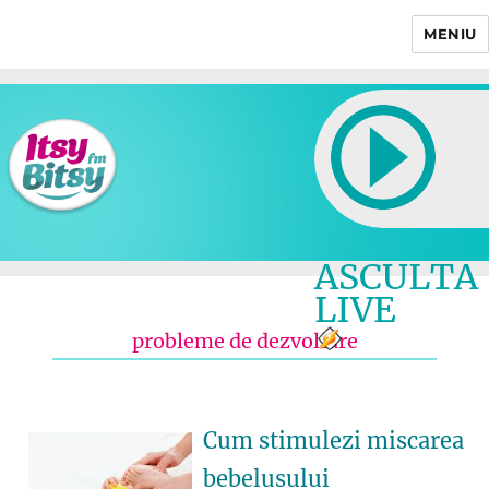
MENIU
Itsy Bitsy
ASCULTA
LIVE
probleme de dezvoltare
Cum stimulezi miscarea
bebelusului