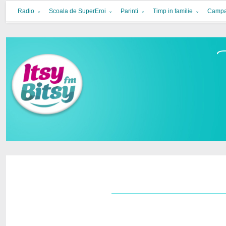
Itsy Bitsy
bucurie in familie
Radio
Scoala de SuperEroi
Parinti
Timp in familie
Campa