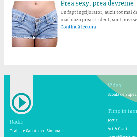
Prea sexy, prea devreme
Un fapt ingrijorator, auzit tot mai 
machiaza prea strident, sunt prea sex
„Prea sexy, prea d
Continuă lectura
Video
Scoala de Super
Timp in fam
Jocuri
Radio
Art & Craft
Traieste Sanatos cu Simona