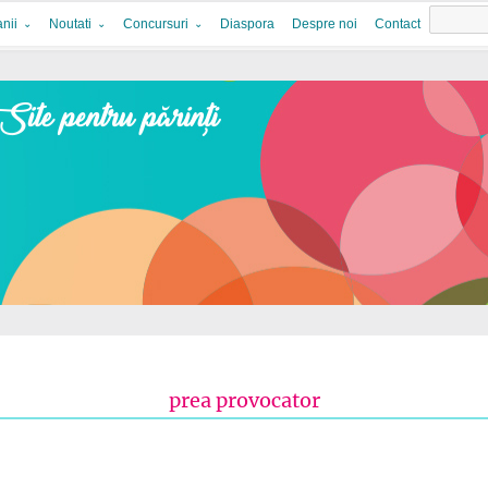
nii
Noutati
Concursuri
Diaspora
Despre noi
Contact
prea provocator