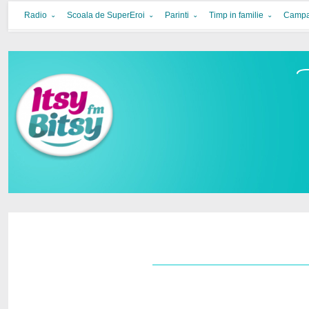
Itsy Bitsy
bucurie in familie
Radio
Scoala de SuperEroi
Parinti
Timp in familie
Campa