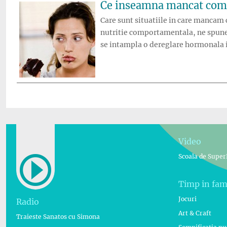
Ce inseamna mancat com
Care sunt situatiile in care mancam
nutritie comportamentala, ne spune 
se intampla o dereglare hormonala
Video
Scoala de Super
Timp in fam
Jocuri
Radio
Art & Craft
Traieste Sanatos cu Simona