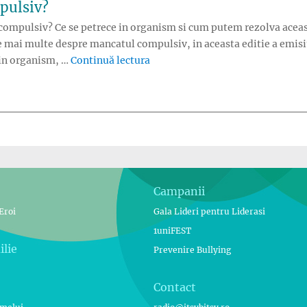
pulsiv?
 compulsiv? Ce se petrece in organism si cum putem rezolva aceast
mai multe despre mancatul compulsiv, in aceasta editie a emisiu
„Ce inseamna mancat compulsiv
 in organism, …
Continuă lectura
Campanii
Eroi
Gala Lideri pentru Liderasi
1uniFEST
ilie
Prevenire Bullying
Contact