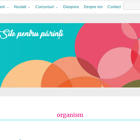
nii
Noutati
Concursuri
Diaspora
Despre noi
Contact
organism