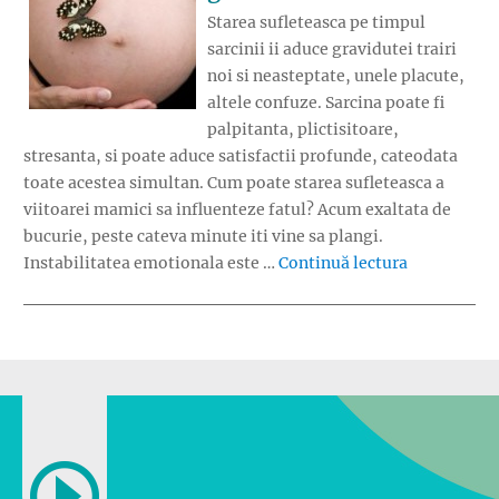
Starea sufleteasca pe timpul
sarcinii ii aduce gravidutei trairi
noi si neasteptate, unele placute,
altele confuze. Sarcina poate fi
palpitanta, plictisitoare,
stresanta, si poate aduce satisfactii profunde, cateodata
toate acestea simultan. Cum poate starea sufleteasca a
viitoarei mamici sa influenteze fatul? Acum exaltata de
bucurie, peste cateva minute iti vine sa plangi.
„Starea suf
Instabilitatea emotionala este …
Continuă lectura