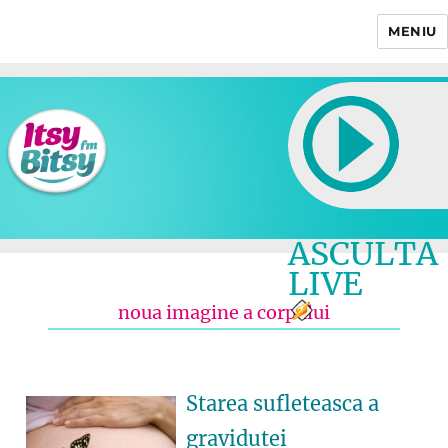
MENIU
Itsy Bitsy
ASCULTA
LIVE
noua imagine a corpului
Starea sufleteasca a
gravidutei