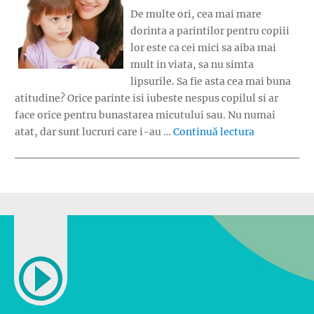
De multe ori, cea mai mare
dorinta a parintilor pentru copiii
lor este ca cei mici sa aiba mai
mult in viata, sa nu simta
lipsurile. Sa fie asta cea mai buna
atitudine? Orice parinte isi iubeste nespus copilul si ar
face orice pentru bunastarea micutului sau. Nu numai
„Ce inseamna
atat, dar sunt lucruri care i-au …
Continuă lectura