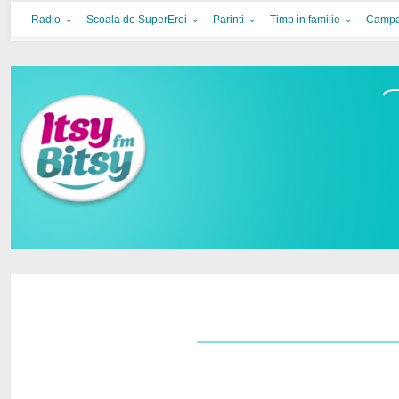
Itsy Bitsy
bucurie in familie
Radio
Scoala de SuperEroi
Parinti
Timp in familie
Campa