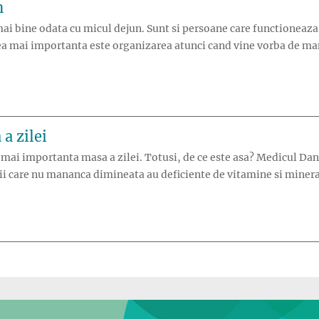
n
 mai bine odata cu micul dejun. Sunt si persoane care functionea
cea mai importanta este organizarea atunci cand vine vorba de man
 micului dejun”
a zilei
a mai importanta masa a zilei. Totusi, de ce este asa? Medicul D
iii care nu mananca dimineata au deficiente de vitamine si mineral
importanta masa a zilei”