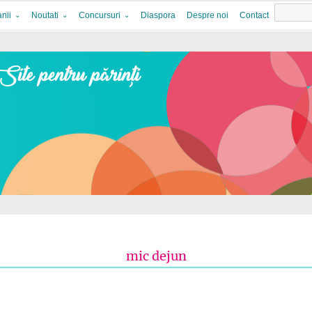
nii
Noutati
Concursuri
Diaspora
Despre noi
Contact
mic dejun