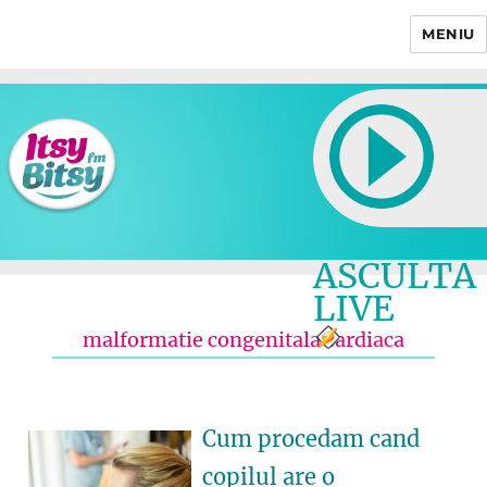
MENIU
Itsy Bitsy
ASCULTA
LIVE
malformatie congenitala cardiaca
Cum procedam cand
copilul are o