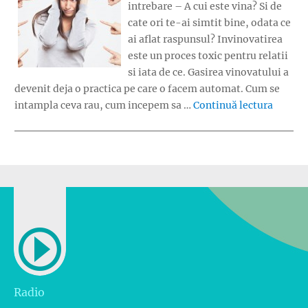
intrebare – A cui este vina? Si de
cate ori te-ai simtit bine, odata ce
ai aflat raspunsul? Invinovatirea
este un proces toxic pentru relatii
si iata de ce. Gasirea vinovatului a
devenit deja o practica pe care o facem automat. Cum se
„A cui 
intampla ceva rau, cum incepem sa …
Continuă lectura
Radio