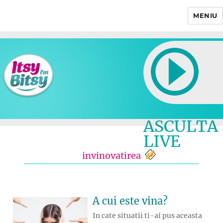
MENIU
Itsy Bitsy
ASCULTA
LIVE
invinovatirea
A cui este vina?
In cate situatii ti-ai pus aceasta