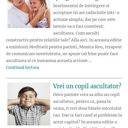
Sentimentul de intelegere si
acceptare isi are radacinile intr-o
actiune simpla, dar pe care este
nevoie sa o faci constient:
ascultarea. Cum asculti
constructiv pentru relatiile tale? Afla aici. In aceasta editie
a emisiunii Meditatii pentru parinti, Monica Reu, terapeut
de comunicare nonviolenta, ne spune cat bine poate face
ascultarea si ce inseamna aceasta actiune …
„Singurul mod prin care ajungi la intelegere
Continuă lectura
Vrei un copil ascultator?
Orice parinte vrea sa aiba un copil
ascultator, pentru ca, pana la
urma, ii vrei doar binele micutului
tau. Dar ce faci cand ai probleme la
acest capitol? In aceasta editie a