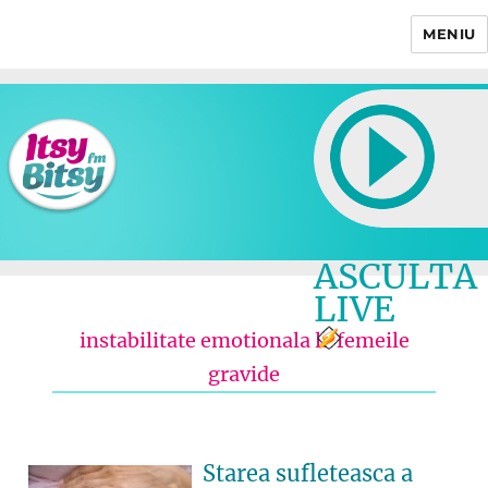
MENIU
Itsy Bitsy
ASCULTA
LIVE
instabilitate emotionala la femeile
gravide
Starea sufleteasca a