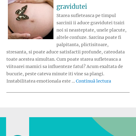
gravidutei
Starea sufleteasca pe timpul
sarcinii ii aduce gravidutei trairi
noi si neasteptate, unele placute,
altele confuze. Sarcina poate fi
palpitanta, plictisitoare,
stresanta, si poate aduce satisfactii profunde, cateodata
toate acestea simultan. Cum poate starea sufleteasca a
viitoarei mamici sa influenteze fatul? Acum exaltata de
bucurie, peste cateva minute iti vine sa plangi.
„Starea suf
Instabilitatea emotionala este …
Continuă lectura