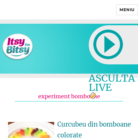
MENIU
Itsy Bitsy
ASCULTA
LIVE
experiment bomboane
Curcubeu din bomboane
colorate