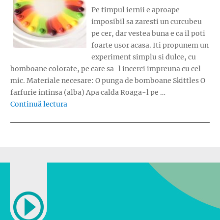
Pe timpul iernii e aproape
imposibil sa zaresti un curcubeu
pe cer, dar vestea buna e ca il poti
foarte usor acasa. Iti propunem un
experiment simplu si dulce, cu
bomboane colorate, pe care sa-l incerci impreuna cu cel
mic. Materiale necesare: O punga de bomboane Skittles O
farfurie intinsa (alba) Apa calda Roaga-l pe …
„Curcubeu din bomboane colorate”
Continuă lectura