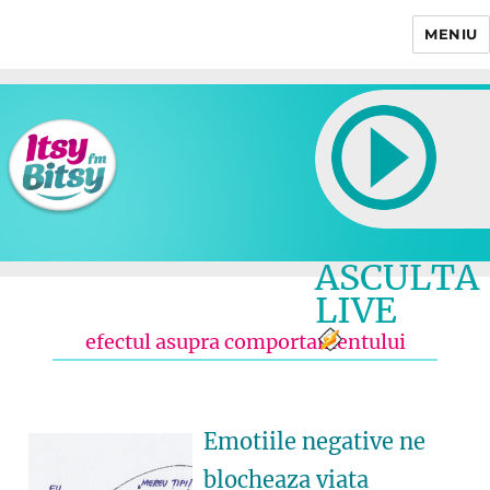
MENIU
Itsy Bitsy
ASCULTA
LIVE
efectul asupra comportamentului
Emotiile negative ne
blocheaza viata