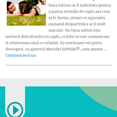
Daca iubirea ar fi suficienta pentru
a pastra relatiile de cuplu asa cum
ni le dorim, atunci cu siguranta
numarul despartirilor ar fi mult
mai mic. Nu lipsa iubirii este
motivul dificultatilor in cuplu, ci felul in care comunicam
si relationam unul cu celalalt. In continuare vei putea
descoperi, cu ajutorul Metodei ESPERE®, cum anume …
„Adu mai multa viata relatiei tale de cuplu”
Continuă lectura