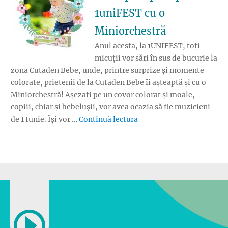
1uniFEST cu o
Miniorchestră
Anul acesta, la 1UNIFEST, toți
micuții vor sări în sus de bucurie la
zona Cutaden Bebe, unde, printre surprize și momente
colorate, prietenii de la Cutaden Bebe îi așteaptă și cu o
Miniorchestră! Așezați pe un covor colorat și moale,
copiii, chiar și bebelușii, vor avea ocazia să fie muzicieni
„Cutaden Bebe îi întâmpi
de 1 Iunie. Își vor …
Continuă lectura