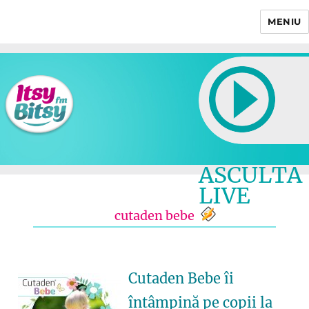
MENIU
Itsy Bitsy
ASCULTA
LIVE
cutaden bebe
Cutaden Bebe îi
întâmpină pe copii la