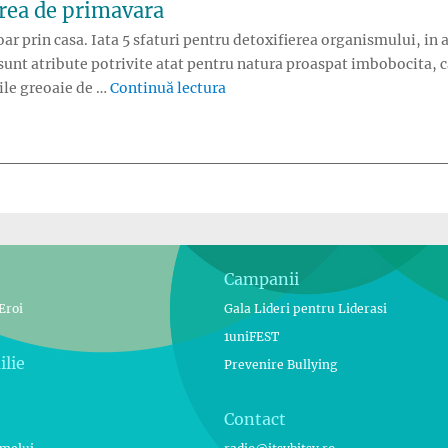
erea de primavara
ar prin casa. Iata 5 sfaturi pentru detoxifierea organismului, in
sunt atribute potrivite atat pentru natura proaspat imbobocita, c
„5 sfaturi pentru detoxifierea 
le greoaie de …
Continuă lectura
Campanii
Eroi
Gala Lideri pentru Liderasi
1uniFEST
ilie
Prevenire Bullying
Contact