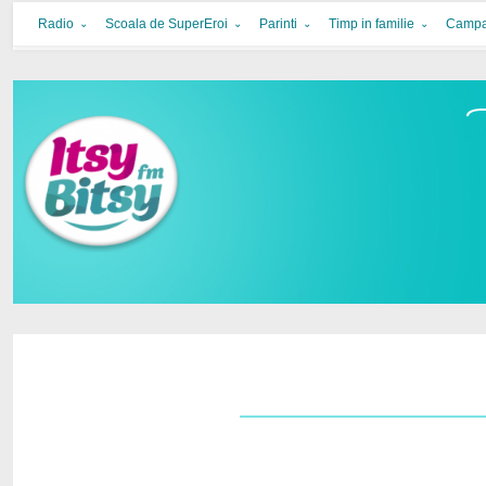
Itsy Bitsy
bucurie in familie
Radio
Scoala de SuperEroi
Parinti
Timp in familie
Campa