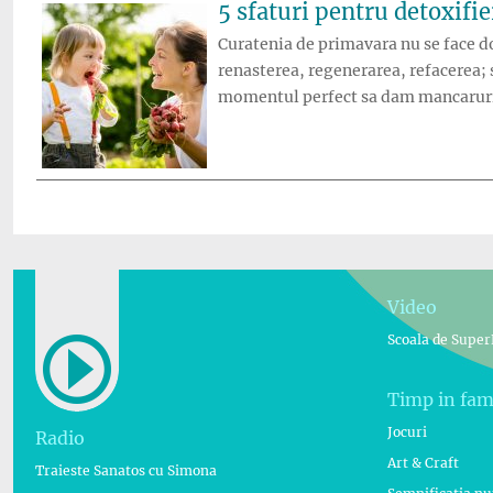
5 sfaturi pentru detoxifi
Curatenia de primavara nu se face do
renasterea, regenerarea, refacerea; 
momentul perfect sa dam mancaruri
Video
Scoala de Super
Timp in fam
Jocuri
Radio
Art & Craft
Traieste Sanatos cu Simona