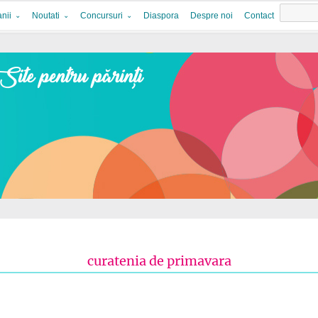
nii
Noutati
Concursuri
Diaspora
Despre noi
Contact
curatenia de primavara