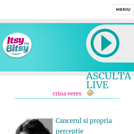
MENIU
Itsy Bitsy
ASCULTA
LIVE
crina veres
Cancerul si propria
perceptie