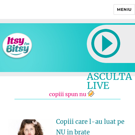
MENIU
Itsy Bitsy
ASCULTA
LIVE
copiii spun nu
Copiii care l-au luat pe
NU in brate