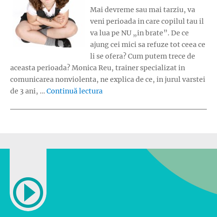
Mai devreme sau mai tarziu, va
veni perioada in care copilul tau il
va lua pe NU „in brate”. De ce
ajung cei mici sa refuze tot ceea ce
li se ofera? Cum putem trece de
aceasta perioada? Monica Reu, trainer specializat in
comunicarea nonviolenta, ne explica de ce, in jurul varstei
„Copiii care l-au luat pe NU in br
de 3 ani, …
Continuă lectura