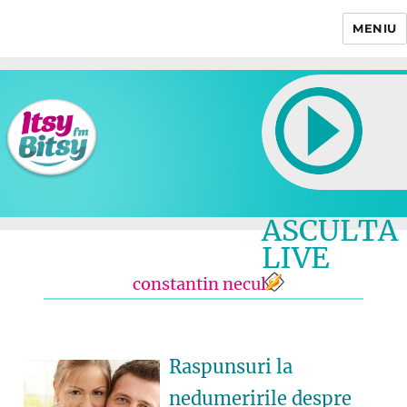
MENIU
Itsy Bitsy
ASCULTA
LIVE
constantin necula
Raspunsuri la
nedumeririle despre