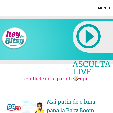
MENIU
Itsy Bitsy
ASCULTA
LIVE
conflicte intre parinti si copii
Mai putin de o luna
pana la Baby Boom