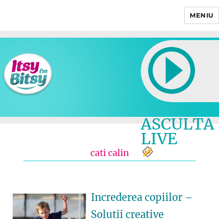
MENIU
Itsy Bitsy
ASCULTA
LIVE
cati calin
Increderea copiilor –
Solutii creative