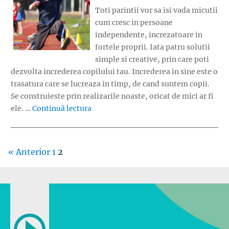
Toti parintii vor sa isi vada micutii
cum cresc in persoane
independente, increzatoare in
fortele proprii. Iata patru solutii
simple si creative, prin care poti
dezvolta increderea copilului tau. Increderea in sine este o
trasatura care se lucreaza in timp, de cand suntem copii.
Se construieste prin realizarile noaste, oricat de mici ar fi
„Increderea copiilor – Solutii creative
ele. …
Continuă lectura
« Anterior
1
2