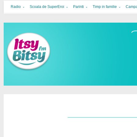
Itsy Bitsy
bucurie in familie
Radio
Scoala de SuperEroi
Parinti
Timp in familie
Campa