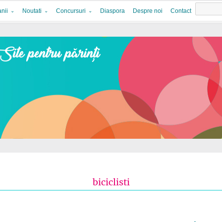
nii
Noutati
Concursuri
Diaspora
Despre noi
Contact
biciclisti