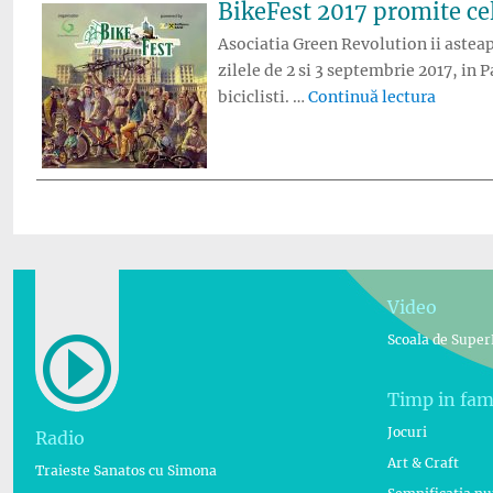
BikeFest 2017 promite cele
Asociatia Green Revolution ii asteapta
zilele de 2 si 3 septembrie 2017, in
„BikeFe
biciclisti. …
Continuă lectura
Video
Scoala de Super
Timp in fam
Jocuri
Radio
Art & Craft
Traieste Sanatos cu Simona