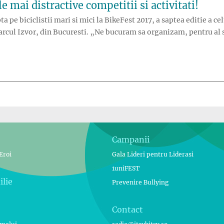
 mai distractive competitii si activitati!
 pe biciclistii mari si mici la BikeFest 2017, a saptea editie a cel
 Parcul Izvor, din Bucuresti. „Ne bucuram sa organizam, pentru a
st 2017 promite cele mai distractive competitii si activitati!”
Campanii
Eroi
Gala Lideri pentru Liderasi
1uniFEST
ilie
Prevenire Bullying
Contact