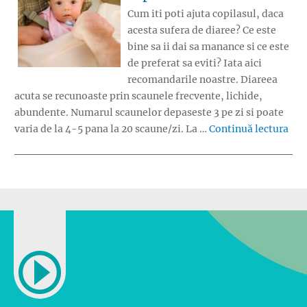
Cum iti poti ajuta copilasul, daca
acesta sufera de diaree? Ce este
bine sa ii dai sa manance si ce este
de preferat sa eviti? Iata aici
recomandarile noastre. Diareea
acuta se recunoaste prin scaunele frecvente, lichide,
abundente. Numarul scaunelor depaseste 3 pe zi si poate
„Re
varia de la 4-5 pana la 20 scaune/zi. La …
Continuă lectura