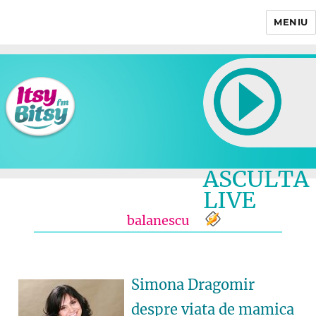
MENIU
Itsy Bitsy
ASCULTA
LIVE
balanescu
Simona Dragomir
despre viata de mamica