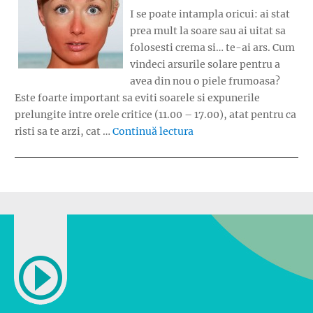
I se poate intampla oricui: ai stat
prea mult la soare sau ai uitat sa
folosesti crema si… te-ai ars. Cum
vindeci arsurile solare pentru a
avea din nou o piele frumoasa?
Este foarte important sa eviti soarele si expunerile
prelungite intre orele critice (11.00 – 17.00), atat pentru ca
„Cum vindeci arsurile so
risti sa te arzi, cat …
Continuă lectura