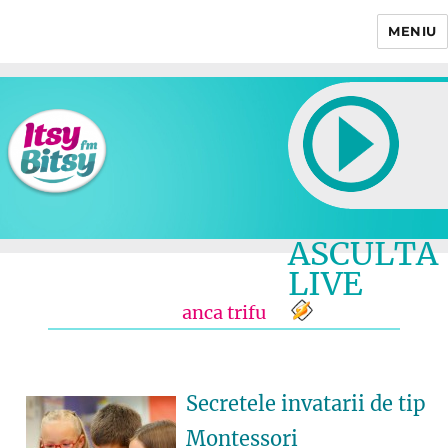
MENIU
Itsy Bitsy
ASCULTA
LIVE
anca trifu
Secretele invatarii de tip
Montessori