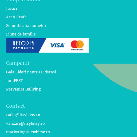
Jocuri
Art & Craft
Semnificatia numelui
Filme de familie
Campanii
Gala Lideri pentru Liderasi
1uniFEST
Prevenire Bullying
Contact
radio@itsybitsy.ro
vanzari@itsybitsy.ro
marketing@itsybitsy.ro