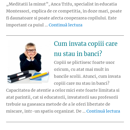
„Meditatii la minut”, Anca Trifu, specialist in educatia
Montessori, explica de ce competitia, in doze mari, poate
fi daunatoare si poate afecta cooperarea copilului. Este
„Cooperarea se poate i
important ca puiul …
Continuă lectura
Cum invata copiii care
nu stau in banci?
Copiii se plictisesc foarte usor
oricum, cu atat mai mult in
bancile scolii. Atunci, cum invata
copiii care nu stau in banci?
Capacitatea de atentie a celor mici este foarte limitata si
atat parintii, cat si educatorii, invatatorii sau profesorii
trebuie sa gaseasca metode de a le oferi libertate de
„Cum 
miscare, intr-un spatiu organizat. De …
Continuă lectura