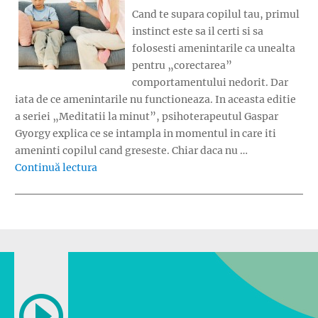
Cand te supara copilul tau, primul
instinct este sa il certi si sa
folosesti amenintarile ca unealta
pentru „corectarea”
comportamentului nedorit. Dar
iata de ce amenintarile nu functioneaza. In aceasta editie
a seriei „Meditatii la minut”, psihoterapeutul Gaspar
Gyorgy explica ce se intampla in momentul in care iti
ameninti copilul cand greseste. Chiar daca nu …
„Ce efecte au amenintarile?”
Continuă lectura