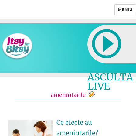
MENIU
Itsy Bitsy
ASCULTA
LIVE
amenintarile
Ce efecte au
amenintarile?