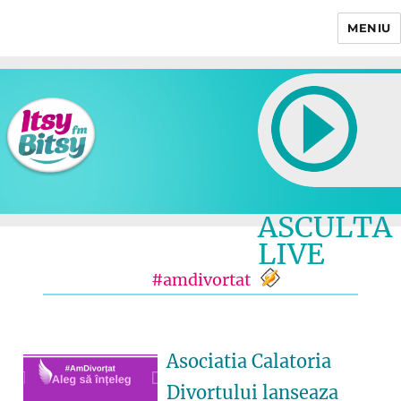
MENIU
Itsy Bitsy
ASCULTA
LIVE
#amdivortat
Asociatia Calatoria
Divortului lanseaza