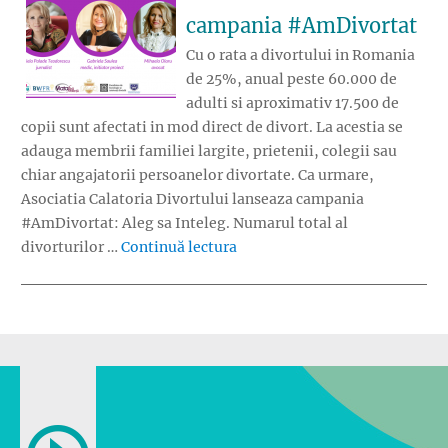
campania #AmDivortat
Cu o rata a divortului in Romania
de 25%, anual peste 60.000 de
adulti si aproximativ 17.500 de
copii sunt afectati in mod direct de divort. La acestia se
adauga membrii familiei largite, prietenii, colegii sau
chiar angajatorii persoanelor divortate. Ca urmare,
Asociatia Calatoria Divortului lanseaza campania
#AmDivortat: Aleg sa Inteleg. Numarul total al
„Asociatia Calatoria Divortu
divorturilor …
Continuă lectura