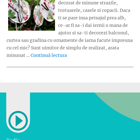
decorat de minune strazile,
trotuarele, casele si copacii. Daca
ti se pare insa peisajul prea alb,
ce-ar fi sa-i dai iernii o mana de
ajutor si sa-ti decorezi balconul,
curtea sau gradina cu ornamente de iarna facute impreuna
cu cel mic? Sunt uimitor de simplu de realizat, arata
„Ornamente inghetate”
minunat …
Continuă lectura