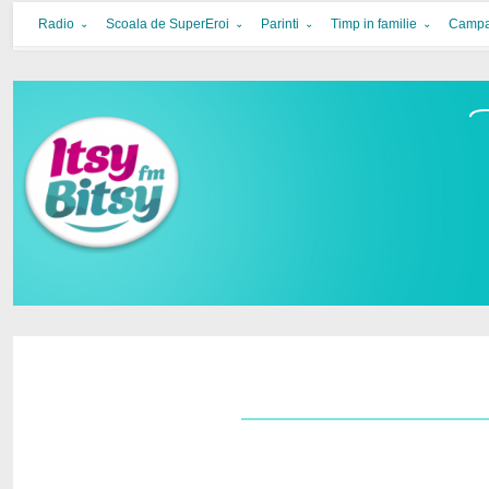
Itsy Bitsy
bucurie in familie
Radio
Scoala de SuperEroi
Parinti
Timp in familie
Campa