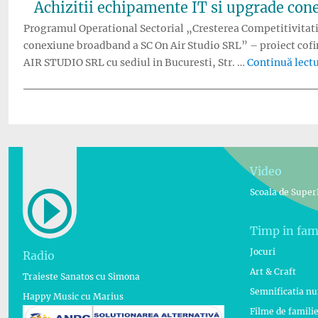
Achizitii echipamente IT si upgrade co
Programul Operational Sectorial „Cresterea Competitivitati
conexiune broadband a SC On Air Studio SRL” – proiect co
AIR STUDIO SRL cu sediul in Bucuresti, Str. …
Continuă lect
Video
Scoala de Super
Timp in fam
Jocuri
Radio
Art & Craft
Traieste Sanatos cu Simona
Semnificatia n
Happy Music cu Marius
Filme de famili