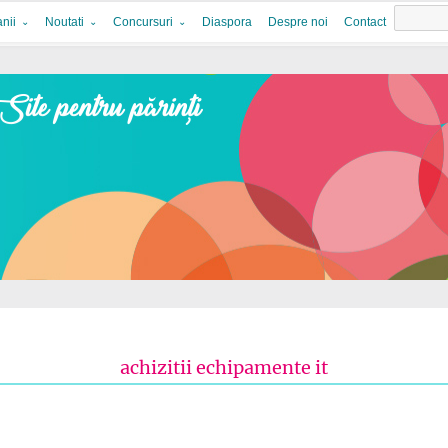
nii
Noutati
Concursuri
Diaspora
Despre noi
Contact
achizitii echipamente it