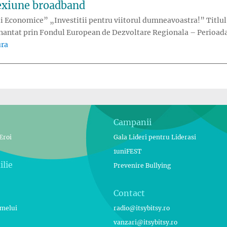
nexiune broadband
i Economice” „Investitii pentru viitorul dumneavoastra!” Titlul
finantat prin Fondul European de Dezvoltare Regionala – Perioa
„Achizitii echipamente IT si upgrade conexiune broadband”
ura
Campanii
Eroi
Gala Lideri pentru Liderasi
1uniFEST
ilie
Prevenire Bullying
Contact
umelui
radio@itsybitsy.ro
e
vanzari@itsybitsy.ro