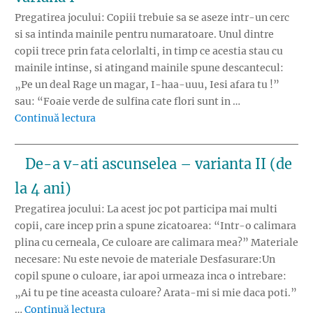
Pregatirea jocului: Copiii trebuie sa se aseze intr-un cerc
si sa intinda mainile pentru numaratoare. Unul dintre
copii trece prin fata celorlalti, in timp ce acestia stau cu
mainile intinse, si atingand mainile spune descantecul:
„Pe un deal Rage un magar, I-haa-uuu, Iesi afara tu !”
sau: “Foaie verde de sulfina cate flori sunt in …
„De-a v-ati ascunselea (de la 5 ani) – varian
Continuă lectura
De-a v-ati ascunselea – varianta II (de
la 4 ani)
Pregatirea jocului: La acest joc pot participa mai multi
copii, care incep prin a spune zicatoarea: “Intr-o calimara
plina cu cerneala, Ce culoare are calimara mea?” Materiale
necesare: Nu este nevoie de materiale Desfasurare:Un
copil spune o culoare, iar apoi urmeaza inca o intrebare:
„Ai tu pe tine aceasta culoare? Arata-mi si mie daca poti.”
„De-a v-ati ascunselea – varianta II (de la
…
Continuă lectura