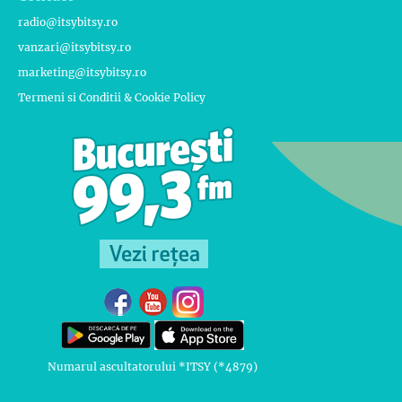
radio@itsybitsy.ro
vanzari@itsybitsy.ro
marketing@itsybitsy.ro
Termeni si Conditii & Cookie Policy
Numarul ascultatorului *ITSY (*4879)