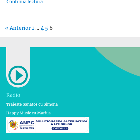
„Melcul (de la 5 ani)”
Continuă lectura
« Anterior
1
…
4
5
6
Radio
Traieste Sanatos cu Simona
Happy Music cu Marius