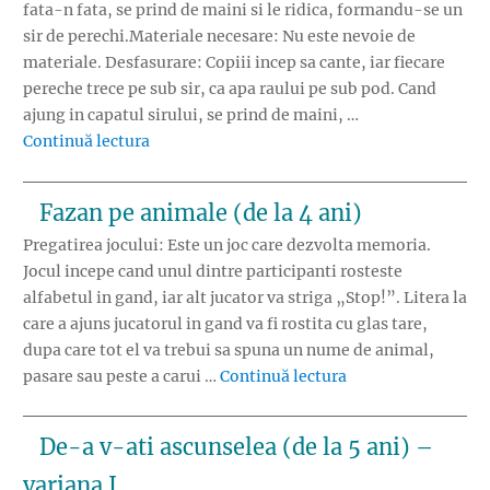
fata-n fata, se prind de maini si le ridica, formandu-se un
sir de perechi.Materiale necesare: Nu este nevoie de
materiale. Desfasurare: Copiii incep sa cante, iar fiecare
pereche trece pe sub sir, ca apa raului pe sub pod. Cand
ajung in capatul sirului, se prind de maini, …
„Podul de piatra (de la 4 ani)”
Continuă lectura
Fazan pe animale (de la 4 ani)
Pregatirea jocului: Este un joc care dezvolta memoria.
Jocul incepe cand unul dintre participanti rosteste
alfabetul in gand, iar alt jucator va striga „Stop!”. Litera la
care a ajuns jucatorul in gand va fi rostita cu glas tare,
dupa care tot el va trebui sa spuna un nume de animal,
„Fazan pe animale 
pasare sau peste a carui …
Continuă lectura
De-a v-ati ascunselea (de la 5 ani) –
variana I