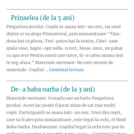
Prinselea (de la 5 ani)
Pregatirea jocului: Copiii se asaza intr-un cerc, iar unul
dintre ei va alege Prinzatorul, prin numaratoare: “Una-
doua hai ca ploua, Trei-patru hai la teatru, Cinci-sase
spala vase, Sapte-opt sufla-n tort, Noua-zece, un pahar
cu apa rece Pentru omul care trece, Si-o cafea amara Iesi
te rog afara.” Materiale necesare: Nu este nevoie de
„Prinselea (de la 5 ani)”
materiale. Copilul …
Continuă lectura
De-a baba oarba (de la 3 ani)
Materiale necesare: O esarfa sau un batic.Pregatirea
jocului: Acest joc poate fi jucat afara de cat mai multi
copii. Participantii se asaza intr-un cerc. Unul din copii,
care va fi ales prin numaratoare, este legat la ochi, el fiind
Baba Oarba. Desfasurare: Copilul legat la ochi este pus in
„De
mijlocul cercului si invartit putin, pana …
Continuă lectura