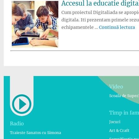
Accesul la educatie digita
Cum proiectul Digitaliada se apropie
digitala. Iti prezentam primele rezul
„A
echipamentele …
Continuă lectura
Video
Scoala de Super
Timp in fam
Jocuri
Radio
Art & Craft
Traieste Sanatos cu Simona