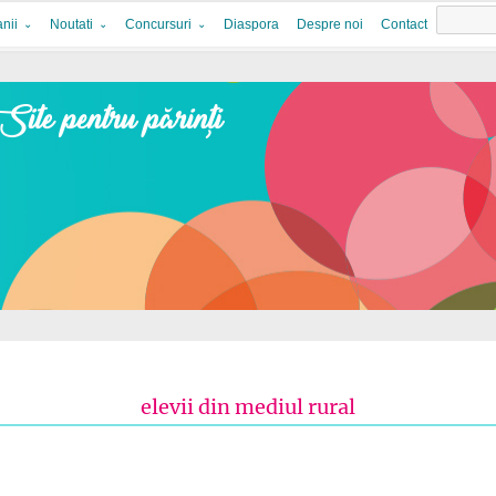
nii
Noutati
Concursuri
Diaspora
Despre noi
Contact
elevii din mediul rural