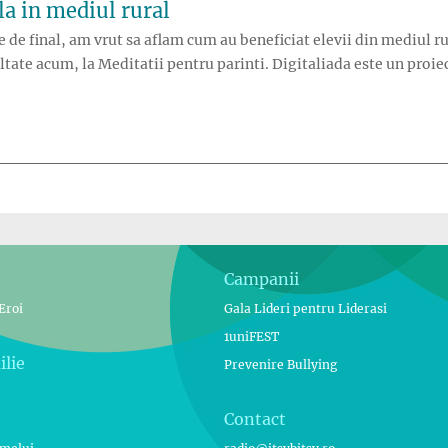
la in mediul rural
 de final, am vrut sa aflam cum au beneficiat elevii din mediul r
tate acum, la Meditatii pentru parinti. Digitaliada este un proiect
ccesul la educatie digitala in mediul rural”
Campanii
Eroi
Gala Lideri pentru Liderasi
1uniFEST
ilie
Prevenire Bullying
Contact