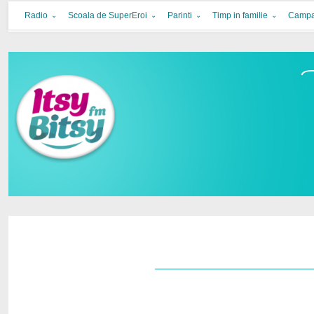
Itsy Bitsy
bucurie in familie
Radio
Scoala de SuperEroi
Parinti
Timp in familie
Campa