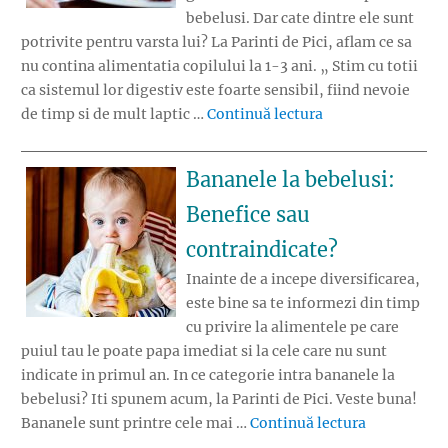
bebelusi. Dar cate dintre ele sunt
potrivite pentru varsta lui? La Parinti de Pici, aflam ce sa
nu contina alimentatia copilului la 1-3 ani. „ Stim cu totii
ca sistemul lor digestiv este foarte sensibil, fiind nevoie
„Ce sa nu contina 
de timp si de mult laptic …
Continuă lectura
Bananele la bebelusi:
Benefice sau
contraindicate?
Inainte de a incepe diversificarea,
este bine sa te informezi din timp
cu privire la alimentele pe care
puiul tau le poate papa imediat si la cele care nu sunt
indicate in primul an. In ce categorie intra bananele la
bebelusi? Iti spunem acum, la Parinti de Pici. Veste buna!
„Bananele l
Bananele sunt printre cele mai …
Continuă lectura