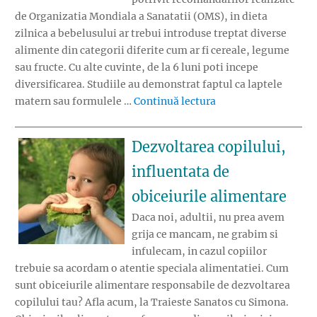
de Organizatia Mondiala a Sanatatii (OMS), in dieta
zilnica a bebelusului ar trebui introduse treptat diverse
alimente din categorii diferite cum ar fi cereale, legume
sau fructe. Cu alte cuvinte, de la 6 luni poti incepe
diversificarea. Studiile au demonstrat faptul ca laptele
„Diversificarea la be
matern sau formulele …
Continuă lectura
Dezvoltarea copilului,
influentata de
obiceiurile alimentare
Daca noi, adultii, nu prea avem
grija ce mancam, ne grabim si
infulecam, in cazul copiilor
trebuie sa acordam o atentie speciala alimentatiei. Cum
sunt obiceiurile alimentare responsabile de dezvoltarea
copilului tau? Afla acum, la Traieste Sanatos cu Simona.