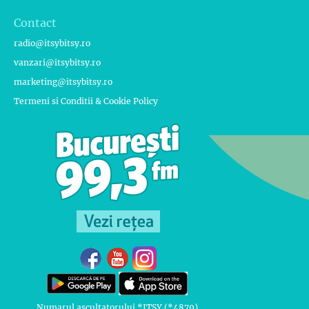
Contact
radio@itsybitsy.ro
vanzari@itsybitsy.ro
marketing@itsybitsy.ro
Termeni si Conditii & Cookie Policy
Numarul ascultatorului *ITSY (*4879)