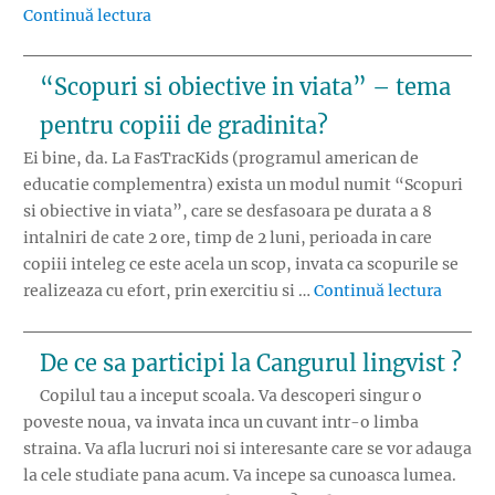
„Copil bogat, copil istet. Startul financiar in
Continuă lectura
“Scopuri si obiective in viata” – tema
pentru copiii de gradinita?
Ei bine, da. La FasTracKids (programul american de
educatie complementra) exista un modul numit “Scopuri
si obiective in viata”, care se desfasoara pe durata a 8
intalniri de cate 2 ore, timp de 2 luni, perioada in care
copiii inteleg ce este acela un scop, invata ca scopurile se
„“Scopu
realizeaza cu efort, prin exercitiu si …
Continuă lectura
De ce sa participi la Cangurul lingvist ?
Copilul tau a inceput scoala. Va descoperi singur o
poveste noua, va invata inca un cuvant intr-o limba
straina. Va afla lucruri noi si interesante care se vor adauga
la cele studiate pana acum. Va incepe sa cunoasca lumea.