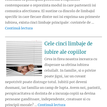
contemporane o reprezinta modul in care partenerii isi
comunica afectiunea. El sustine ca dincolo de limbajul
specific in care fiecare dintre noi isi exprima sau primeste
iubirea, exista cinci limbaje principale: cuvintele de …
„Cele cinci limbaje ale iubirii”
Continuă lectura
Cele cinci limbaje de
iubire ale copiilor
Ceva in firea noastra incearca cu
disperare sa obtina iubirea
celuilalt. In familie, si o privire
poate jigni, iar un cuvant
nepotrivit poate distruge totul. Iubitii pot deveni
dusmani, iar familia un camp de lupta. Avem noi, parintii,
perspicacitatea si dorinta de a incuraja copiii sa devina
persoane ganditoare, independente, creatoare si cu
„Cele cinci limbaje de iub
principii morale? …
Continuă lectura