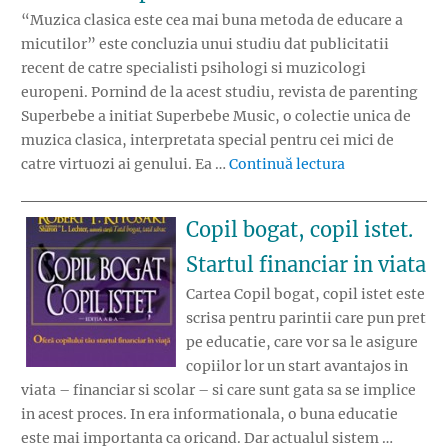
“Muzica clasica este cea mai buna metoda de educare a
micutilor” este concluzia unui studiu dat publicitatii
recent de catre specialisti psihologi si muzicologi
europeni. Pornind de la acest studiu, revista de parenting
Superbebe a initiat Superbebe Music, o colectie unica de
muzica clasica, interpretata special pentru cei mici de
„Educatia copi
catre virtuozi ai genului. Ea …
Continuă lectura
Copil bogat, copil istet.
Startul financiar in viata
Cartea Copil bogat, copil istet este
scrisa pentru parintii care pun pret
pe educatie, care vor sa le asigure
copiilor lor un start avantajos in
viata – financiar si scolar – si care sunt gata sa se implice
in acest proces. In era informationala, o buna educatie
este mai importanta ca oricand. Dar actualul sistem …