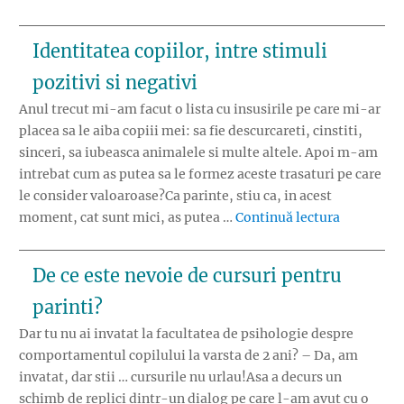
Identitatea copiilor, intre stimuli
pozitivi si negativi
Anul trecut mi-am facut o lista cu insusirile pe care mi-ar
placea sa le aiba copiii mei: sa fie descurcareti, cinstiti,
sinceri, sa iubeasca animalele si multe altele. Apoi m-am
intrebat cum as putea sa le formez aceste trasaturi pe care
le consider valoaroase?Ca parinte, stiu ca, in acest
„Identitat
moment, cat sunt mici, as putea …
Continuă lectura
De ce este nevoie de cursuri pentru
parinti?
Dar tu nu ai invatat la facultatea de psihologie despre
comportamentul copilului la varsta de 2 ani? – Da, am
invatat, dar stii … cursurile nu urlau!Asa a decurs un
schimb de replici dintr-un dialog pe care l-am avut cu o