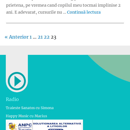
prietena, pe vremea cand copilul meu tocmai implinise 2
„De ce este ne
ani. E adevarat, cursurile nu …
Continuă lectura
« Anterior
1
…
21
22
23
Radio
Traieste Sanatos cu Simona
Happy Music cu Marius