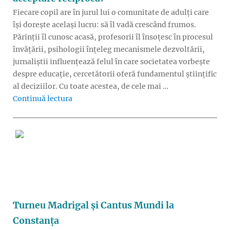
Fiecare copil are în jurul lui o comunitate de adulți care
își dorește același lucru: să îl vadă crescând frumos.
Părinții îl cunosc acasă, profesorii îl însoțesc în procesul
învățării, psihologii înțeleg mecanismele dezvoltării,
jurnaliștii influențează felul în care societatea vorbește
despre educație, cercetătorii oferă fundamentul științific
al deciziilor. Cu toate acestea, de cele mai …
„Cum ar arăta educația dacă profesorii, părinți
Continuă lectura
Turneu Madrigal și Cantus Mundi la
Constanța