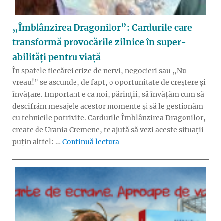
„Îmblânzirea Dragonilor”: Cardurile care
transformă provocările zilnice în super-
abilități pentru viață
În spatele fiecărei crize de nervi, negocieri sau „Nu
vreau!” se ascunde, de fapt, o oportunitate de creștere și
învățare. Important e ca noi, părinții, să învățăm cum să
descifrăm mesajele acestor momente și să le gestionăm
cu tehnicile potrivite. Cardurile Îmblânzirea Dragonilor,
create de Urania Cremene, te ajută să vezi aceste situații
„„Îmblânzirea Dragonilor”: Ca
puțin altfel: …
Continuă lectura