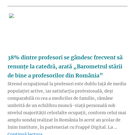
38% dintre profesori se gândesc frecvent să
renunțe la catedră, arată „Barometrul stării
de bine a profesorilor din România”
Stresul ocupațional la profesori este dublu față de media
populației active, iar satisfacția profesională, deși
comparabilă cu cea a medicilor de familie, rămâne
umbrită de un echilibru muncă-viață personală sub
nivelul majorității celorlalte ocupații, conform celui mai
amplu sondaj realizat în România în acest an școlar de
Inim Institute, în parteneriat cu Frappé Digital. La …
„38% dintre profesori se gândesc frecvent să
Continuă lectura