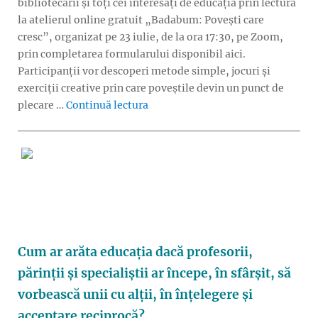
bibliotecarii și toți cei interesați de educația prin lectură
la atelierul online gratuit „Badabum: Povești care
cresc”, organizat pe 23 iulie, de la ora 17:30, pe Zoom,
prin completarea formularului disponibil aici.
Participanții vor descoperi metode simple, jocuri și
exerciții creative prin care poveștile devin un punct de
„Badabum: Cum îi apropiem pe copii
plecare …
Continuă lectura
Cum ar arăta educația dacă profesorii,
părinții și specialiștii ar începe, în sfârșit, să
vorbească unii cu alții, în înțelegere și
acceptare reciprocă?