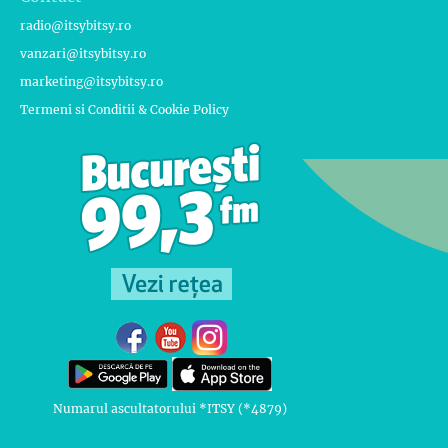
radio@itsybitsy.ro
vanzari@itsybitsy.ro
marketing@itsybitsy.ro
Termeni si Conditii & Cookie Policy
Numarul ascultatorului *ITSY (*4879)