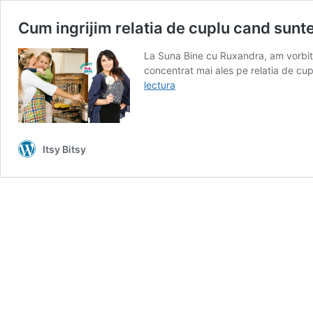
Cum ingrijim relatia de cuplu cand sunt
La Suna Bine cu Ruxandra, am vorbit 
concentrat mai ales pe relatia de cuplu
Cum
lectura
ingrijim
relatia
de
cuplu
Itsy Bitsy
cand
suntem
parinti