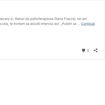
iecare zi. Alaturi de psihoterapeuta Diana Frazzei, ne-am
scutia, te invitam sa asculti interviul aici. „Putem sa …
Continuă
comentarii
0