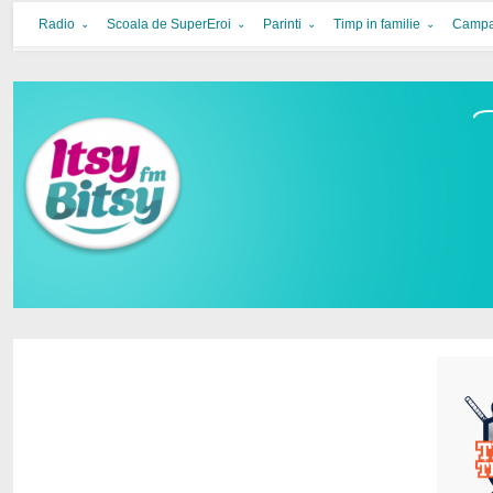
Itsy Bitsy
bucurie in familie
Radio
Scoala de SuperEroi
Parinti
Timp in familie
Campa