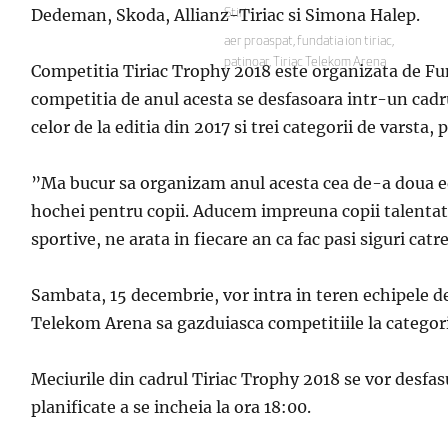
pe
Dedeman, Skoda, Allianz-Tiriac si Simona Halep.
Categorii
Stiri
Etichete
aer proaspat
,
fundatia ion tiriac
,
patinoar
,
Tiriac Telekom Arena
Competitia Tiriac Trophy 2018 este organizata de Fu
competitia de anul acesta se desfasoara intr-un cadru
celor de la editia din 2017 si trei categorii de varsta,
”Ma bucur sa organizam anul acesta cea de-a doua ed
hochei pentru copii. Aducem impreuna copii talentati 
sportive, ne arata in fiecare an ca fac pasi siguri ca
Sambata, 15 decembrie, vor intra in teren echipele d
Telekom Arena sa gazduiasca competitiile la categori
Meciurile din cadrul Tiriac Trophy 2018 se vor desfasu
planificate a se incheia la ora 18:00.