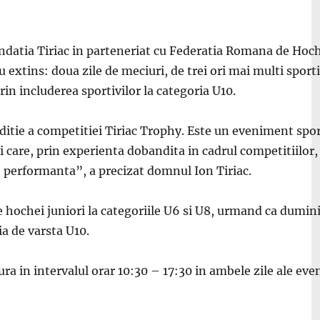
ndatia Tiriac in parteneriat cu Federatia Romana de Hoch
 extins: doua zile de meciuri, de trei ori mai multi sport
 prin includerea sportivilor la categoria U10.
itie a competitiei Tiriac Trophy. Este un eveniment spor
care, prin experienta dobandita in cadrul competitiilor, s
tre performanta”, a precizat domnul Ion Tiriac.
e hochei juniori la categoriile U6 si U8, urmand ca dumin
a de varsta U10.
ra in intervalul orar 10:30 – 17:30 in ambele zile ale eve