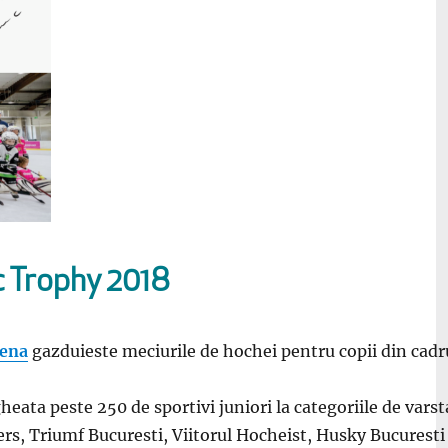
ac Trophy 2018
rena
gazduieste meciurile de hochei pentru copii din cadr
heata peste 250 de sportivi juniori la categoriile de vars
ers, Triumf Bucuresti, Viitorul Hocheist, Husky Bucuresti