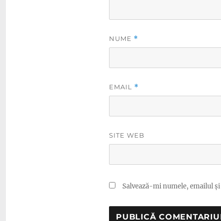
NUME
*
EMAIL
*
SITE WEB
Salvează-mi numele, emailul și 