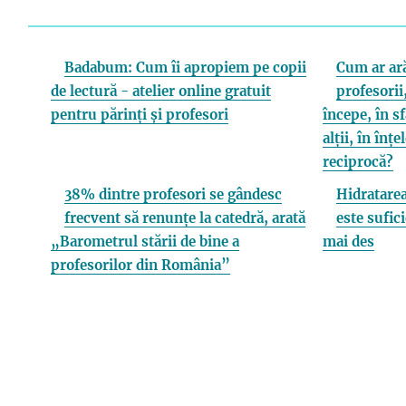
Badabum: Cum îi apropiem pe copii
Cum ar ară
de lectură - atelier online gratuit
profesorii,
pentru părinți și profesori
începe, în s
alții, în înț
reciprocă?
38% dintre profesori se gândesc
Hidratarea
frecvent să renunțe la catedră, arată
este sufici
„Barometrul stării de bine a
mai des
profesorilor din România”