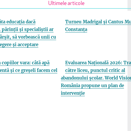
Ultimele articole
ta educația dacă
Turneu Madrigal și Cantus Mu
 părinții și specialiștii ar
Constanța
fârșit, să vorbească unii cu
elegere și acceptare
 copiilor vara: câtă apă
Evaluarea Națională 2026: Tra
entă și ce greșeli facem cel
către liceu, punctul critic al
abandonului școlar. World Visio
România propune un plan de
intervenție