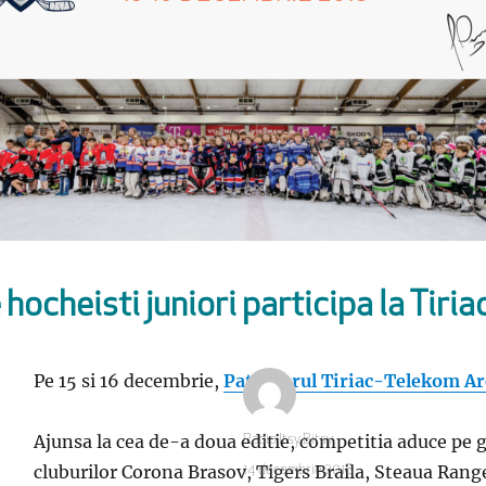
hocheisti juniori participa la Tiri
Pe 15 si 16 decembrie,
Patinoarul Tiriac-Telekom A
Ajunsa la cea de-a doua editie, competitia aduce pe g
Autor
Radio Itsy Bitsy
cluburilor Corona Brasov, Tigers Braila, Steaua Rang
Publicat
14 decembrie 2018