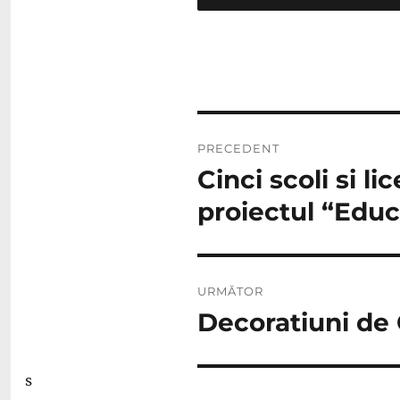
Navigare
PRECEDENT
în
Cinci scoli si l
Articolul
anterior:
articole
proiectul “Educ
URMĂTOR
Decoratiuni de 
Articolul
următor:
s